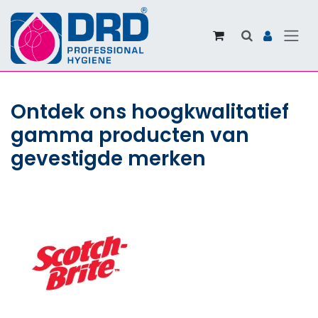
Overslaan naar inhoud
Ontdek ons hoogkwalitatief
gamma producten van
gevestigde merken