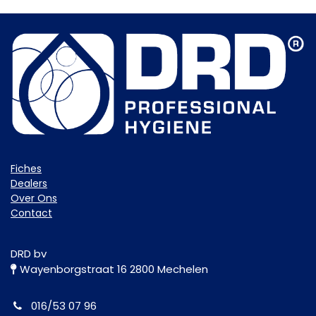
Fiche​s
Dealers
Over Ons
Contact
DRD bv
Wayenborgstraat 16 2800 Mechelen
016/53 07 96