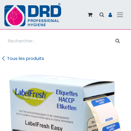
Se rendre au contenu
Tous les produits