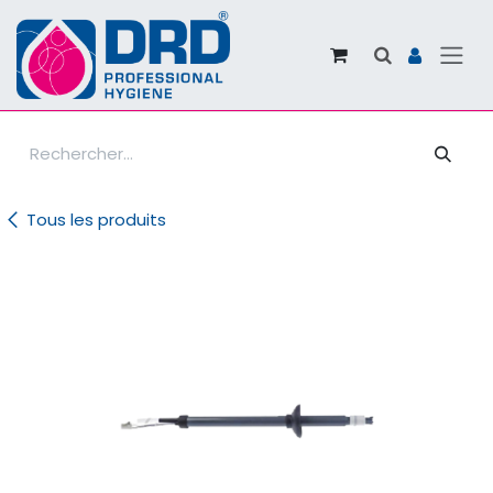
Se rendre au contenu
Tous les produits