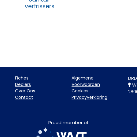
verfrissers
Fiche​s
Algemene
DRD
Dealers
Voorwaarden
Wa
Over Ons
Cookies
280
Contact
Privacyverklaring
Proud member of