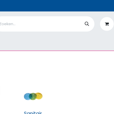
n
Ik ben
EcoFlower
MiQro
|
Over Ons
Fiches
V
Sanitair