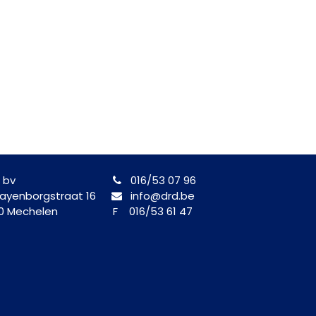
 bv
016/53 07 96
yenborgstraat 16
info@drd.be
0 Mechelen
F 016/53 61 47