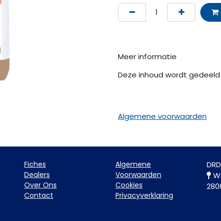
Meer informatie
Deze inhoud wordt gedeeld 
Algemene voorwaarden
Fiche​s
Algemene
DRD
Dealers
Voorwaarden
Wa
Over Ons
Cookies
280
Contact
Privacyverklaring