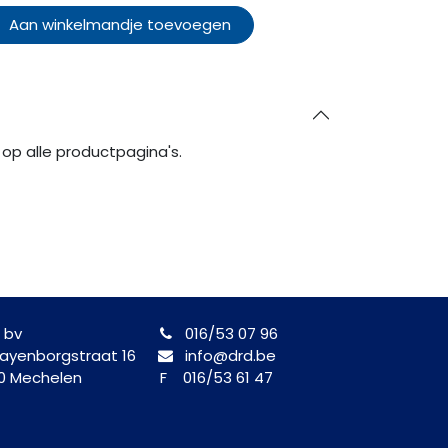
Aan winkelmandje toevoegen
op alle productpagina's.
 bv
016/53 07 96
yenborgstraat 16
info@drd.be
0 Mechelen
F 016/53 61 47