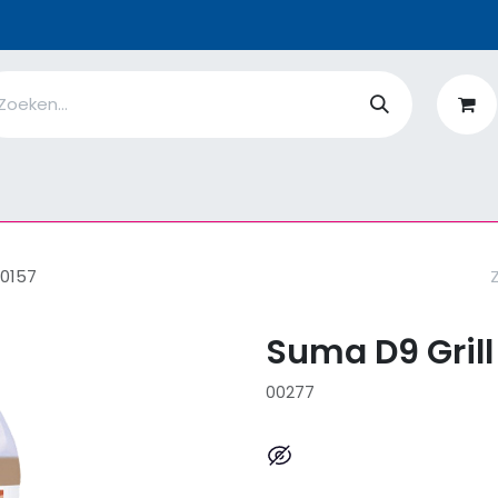
n
Ik ben
EcoFlower
MiQro
|
Over Ons
Fiches
V
10157
Suma D9 Grill
00277