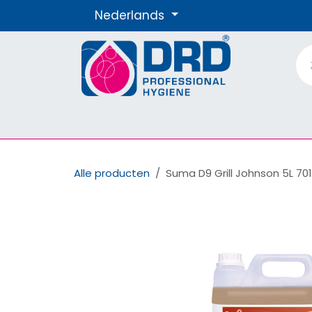
Overslaan naar inhoud
Nederlands
Producten
Materialen
Onze Merke
Alle producten
Suma D9 Grill Johnson 5L 70