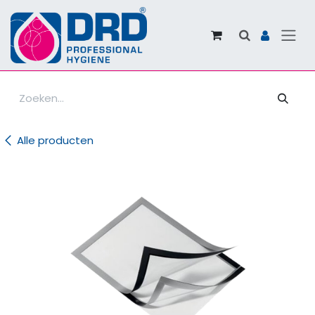
Overslaan naar inhoud
Alle producten