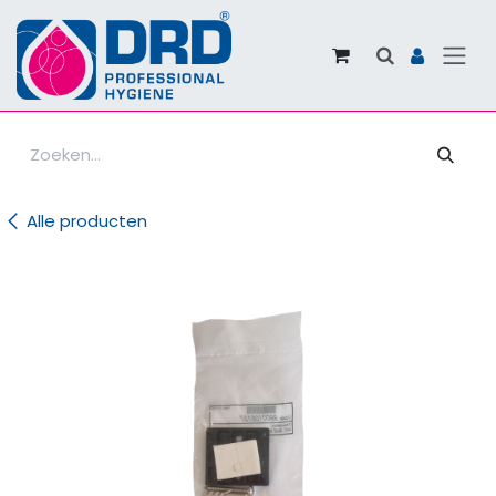
Overslaan naar inhoud
Alle producten