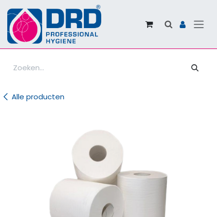
Overslaan naar inhoud
Alle producten