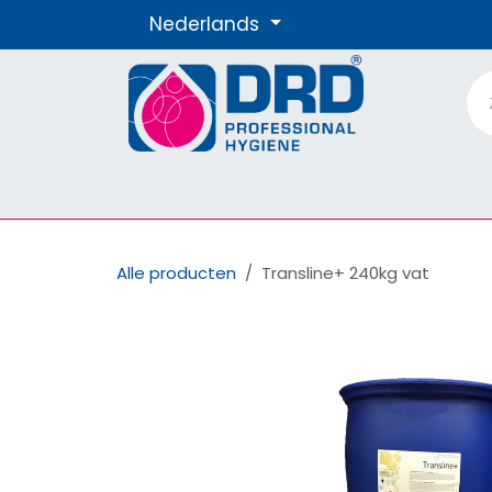
Overslaan naar inhoud
Nederlands
Producten
Materialen
Onze Merke
Alle producten
Transline+ 240kg vat