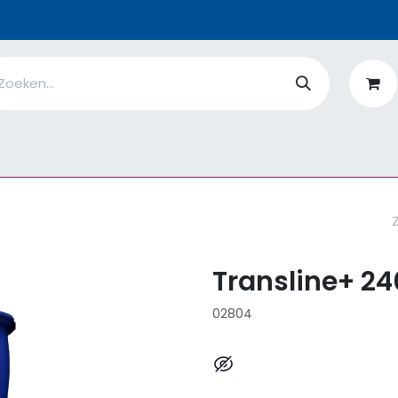
n
Ik ben
EcoFlower
MiQro
|
Over Ons
Fiches
V
Transline+ 24
02804