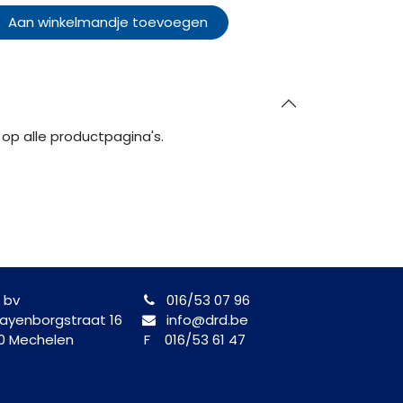
Aan winkelmandje toevoegen
op alle productpagina's.
 bv
016/53 07 96
yenborgstraat 16
info@drd.be
0 Mechelen
F 016/53 61 47