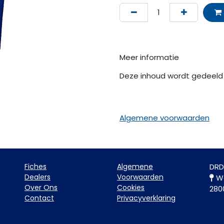
Meer informatie
Deze inhoud wordt gedeeld 
Algemene voorwaarden
Fiche​s
Algemene
DRD
Dealers
Voorwaarden
Wa
Over Ons
Cookies
280
Contact
Privacyverklaring