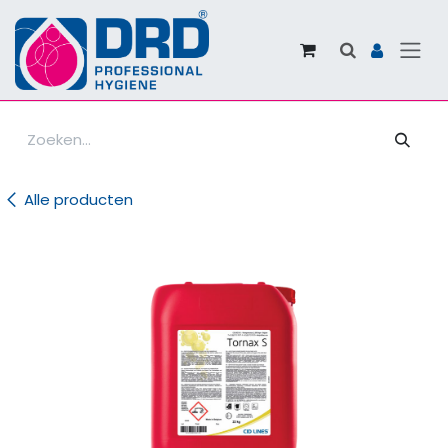
Overslaan naar inhoud
Alle producten