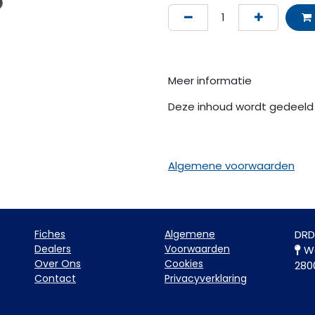
Meer informatie
Deze inhoud wordt gedeeld 
Algemene voorwaarden
Fiche​s
Algemene
DRD
Dealers
Voorwaarden
Wa
Over Ons
Cookies
280
Contact
Privacyverklaring