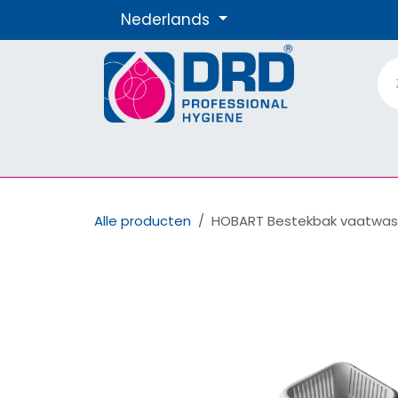
Overslaan naar inhoud
Nederlands
Producten
Materialen
Onze Merke
Alle producten
HOBART Bestekbak vaatwas