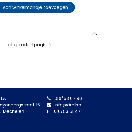
Aan winkelmandje toevoegen
op alle productpagina's.
 bv
016/53 07 96
yenborgstraat 16
info@drd.be
0 Mechelen
F 016/53 61 47