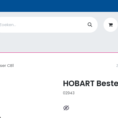
n
Ik ben
EcoFlower
MiQro
|
Over Ons
Fiches
V
ser CB1
HOBART Beste
02943