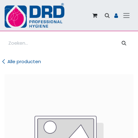
Overslaan naar inhoud
Alle producten