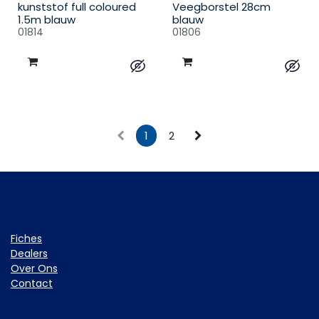
kunststof full coloured
Veegborstel 28cm
1.5m blauw
blauw
01814
01806
1
2
Fiche​s
Dealers
Over Ons
Contact