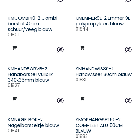
KMCOMBI40-2 Combi-
KMEMMER9L-2 Emmer 9L
borstel 40cm
polypropyleen blauw
schuur/veeg blauw
01844
01801
KMHANDBORVB-2
KMHANDWIS30-2
Handborstel Vuilblik
Handwisser 30cm blauw
340x35mm blauw
01831
01827
KMNAGELBOR-2
KMOPHANGSET50-2
Nagelborsteltje blauw
COMPLEET ALU 50CM
01841
BLAUW
01883