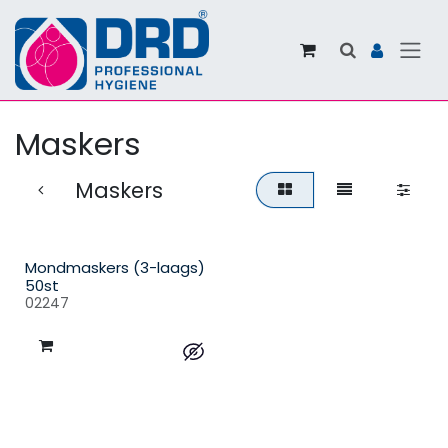
Overslaan naar inhoud
Maskers
Maskers
Mondmaskers (3-laags)
50st
02247