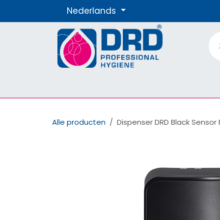
Overslaan naar inhoud
Nederlands
Producten
Materialen
Onze Merke
Alle producten
Dispenser DRD Black Sensor