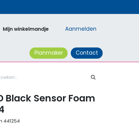
Aanmelden
Mijn winkelmandje
acatures
Planmaker
Contact
D Black Sensor Foam
4
m 441254