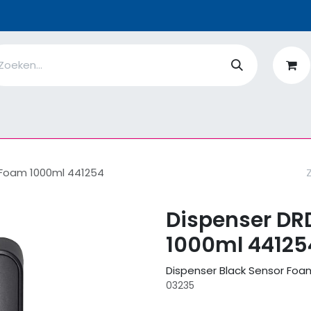
n
Ik ben
EcoFlower
MiQro
|
Over Ons
Fiches
V
 Foam 1000ml 441254
Dispenser DR
1000ml 44125
Dispenser Black Sensor Foa
03235