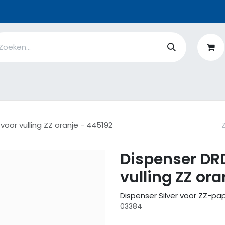
n
Ik ben
EcoFlower
MiQro
|
Over Ons
Fiches
V
voor vulling ZZ oranje - 445192
Dispenser DRD
vulling ZZ ora
Dispenser Silver voor ZZ-pap
03384