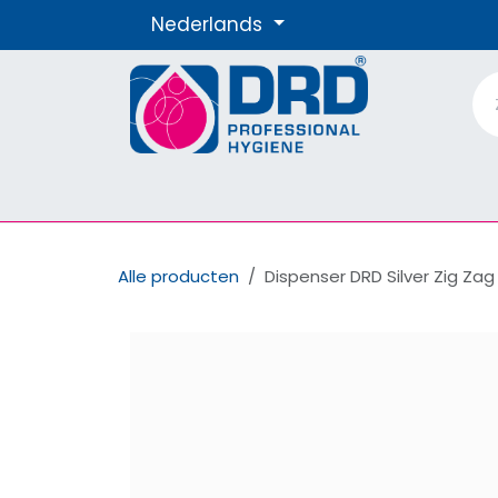
Overslaan naar inhoud
Nederlands
Producten
Materialen
Onze Merke
Alle producten
Dispenser DRD Silver Zig Zag 