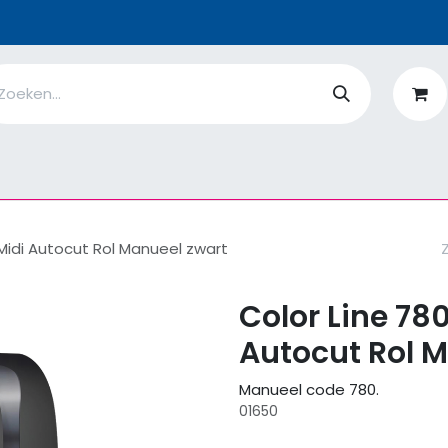
n
Ik ben
EcoFlower
MiQro
|
Over Ons
Fiches
V
 Midi Autocut Rol Manueel zwart
Color Line 78
Autocut Rol 
Manueel code 780.
01650