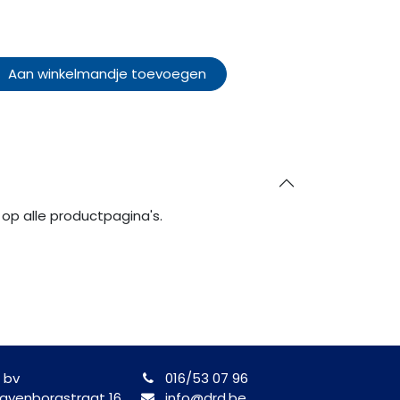
Aan winkelmandje toevoegen
op alle productpagina's.
 bv
016/53 07 96
yenborgstraat 16
info@drd.be