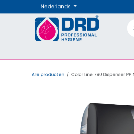
Overslaan naar inhoud
Nederlands
Producten
Materialen
Onze Merke
Alle producten
Color Line 780 Dispenser PP