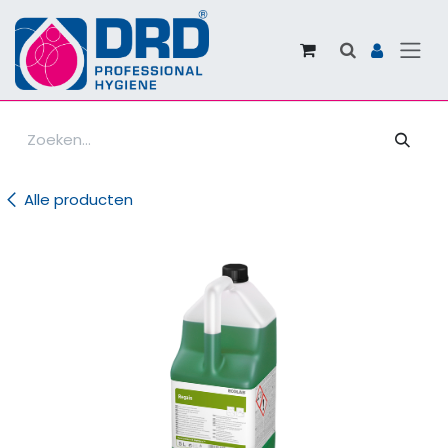
Overslaan naar inhoud
Alle producten