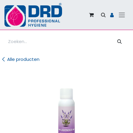
Overslaan naar inhoud
Alle producten