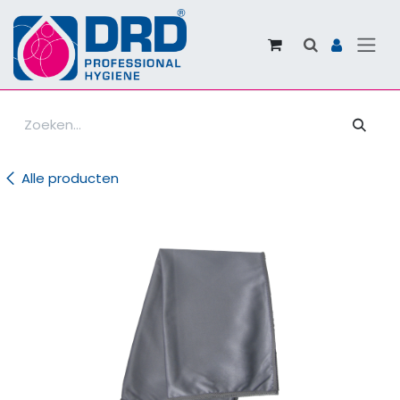
Overslaan naar inhoud
Alle producten