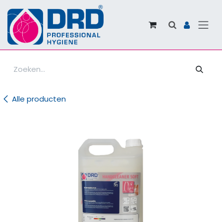
Overslaan naar inhoud
Alle producten