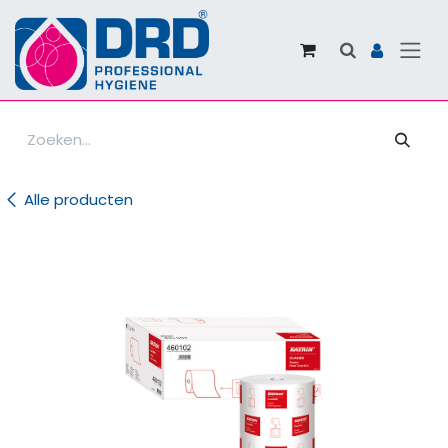
Overslaan naar inhoud
Alle producten