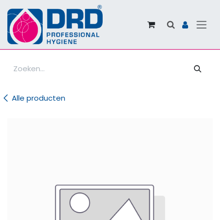
Overslaan naar inhoud
Alle producten