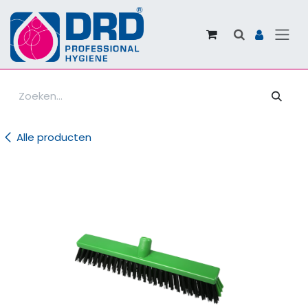
Overslaan naar inhoud
Alle producten