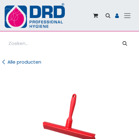
Overslaan naar inhoud
Alle producten