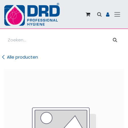
Overslaan naar inhoud
Alle producten