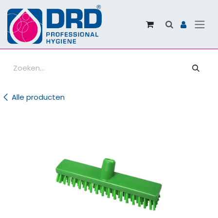
Overslaan naar inhoud
Alle producten