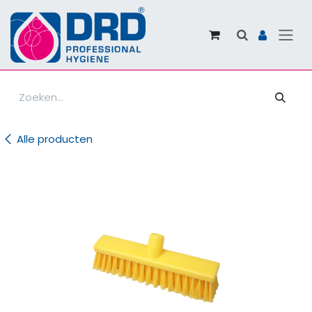
Overslaan naar inhoud
Alle producten