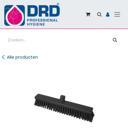
Overslaan naar inhoud
Alle producten