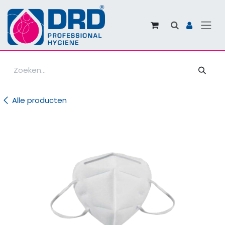
Overslaan naar inhoud
Alle producten