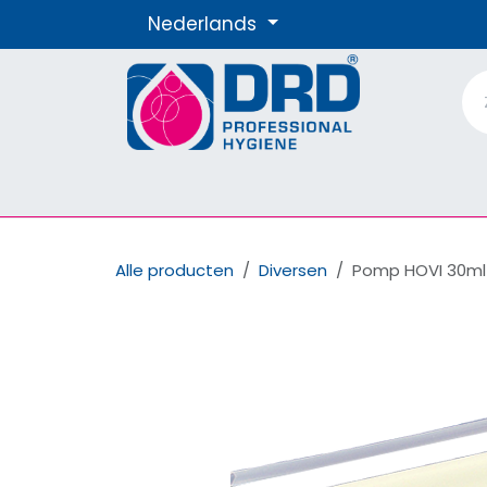
Overslaan naar inhoud
Nederlands
Producten
Materialen
Onze Merke
Alle producten
Diversen
Pomp HOVI 30ml v