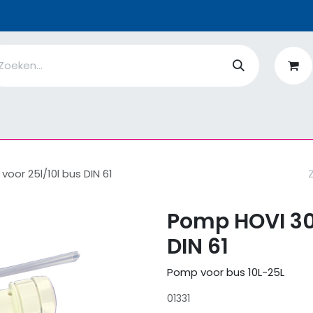
n
Ik ben
EcoFlower
MiQro
|
Over Ons
Fiches
V
oor 25l/10l bus DIN 61
Pomp HOVI 30
DIN 61
Pomp voor bus 10L-25L
01331