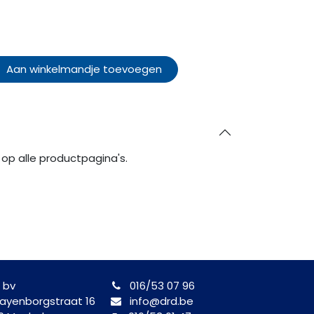
Aan winkelmandje toevoegen
op alle productpagina's.
 bv
016/53 07 96
yenborgstraat 16
info@drd.be