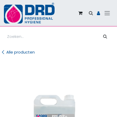
Overslaan naar inhoud
Alle producten