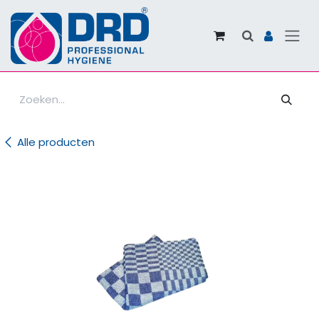
Overslaan naar inhoud
Alle producten