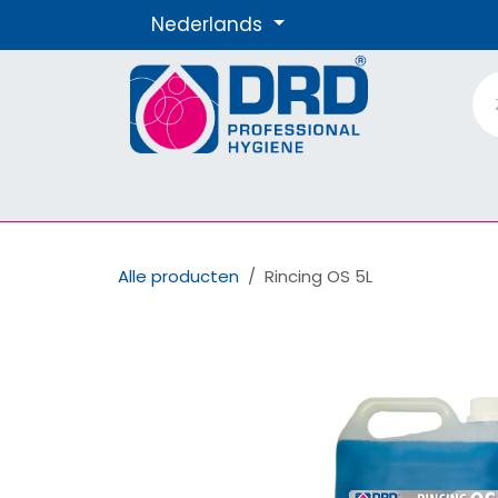
Overslaan naar inhoud
Nederlands
Producten
Materialen
Onze Merke
Alle producten
Rincing OS 5L