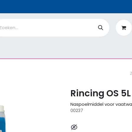
n
Ik ben
EcoFlower
MiQro
|
Over Ons
Fiches
V
Rincing OS 5L
Naspoelmiddel voor vaatw
00237