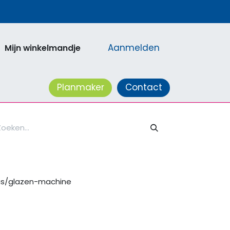
Aanmelden
Mijn winkelmandje
acatures
Planmaker
Contact
as/glazen-machine