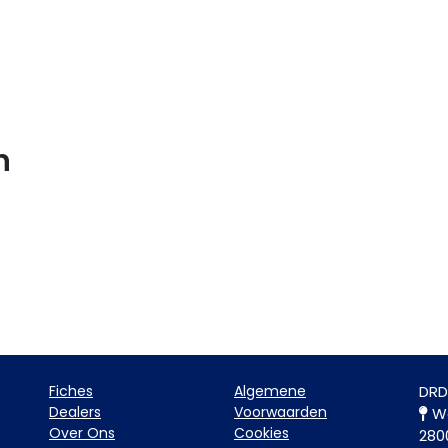
n
Fiche​s
Algemene
DRD
Dealers
Voorwaarden
Wa
Over Ons
Cookies
280