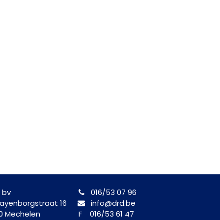
 bv
016/53 07 96
yenborgstraat 16
info@drd.be
0 Mechelen
F 016/53 61 47