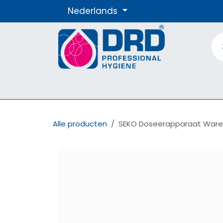
Overslaan naar inhoud
Nederlands
Producten
Materialen
Onze Merke
Alle producten
SEKO Doseerapparaat Ware