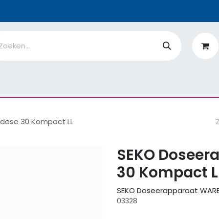
n
Ik ben
EcoFlower
MiQro
|
Over Ons
Fiches
V
dose 30 Kompact LL
SEKO Doseer
30 Kompact L
SEKO Doseerapparaat WARE
03328