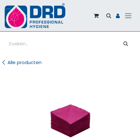
Overslaan naar inhoud
Alle producten