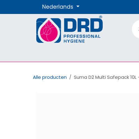
Overslaan naar inhoud
Nederlands
Producten
Materialen
Onze Merke
Alle producten
Suma D2 Multi Safepack 10L 