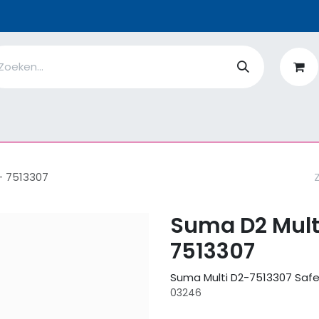
n
Ik ben
EcoFlower
MiQro
|
Over Ons
Fiches
V
- 7513307
Suma D2 Multi
7513307
Suma Multi D2-7513307 Safe
03246