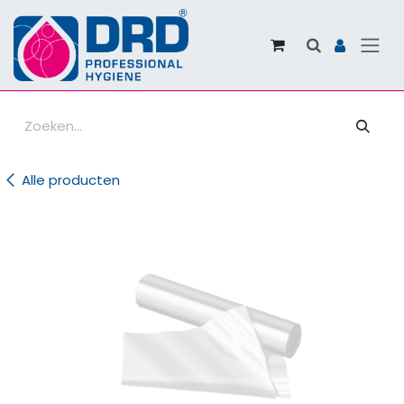
Overslaan naar inhoud
Alle producten