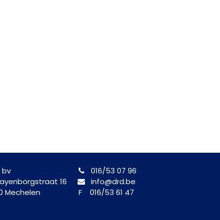
 bv
016/53 07 96
yenborgstraat 16
info@drd.be
0 Mechelen
F 016/53 61 47