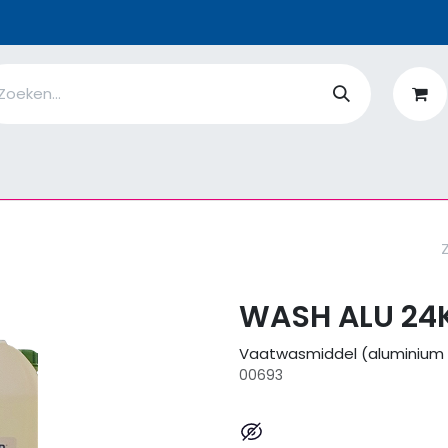
n
Ik ben
EcoFlower
MiQro
|
Over Ons
Fiches
V
WASH ALU 24K
Vaatwasmiddel (aluminium v
00693