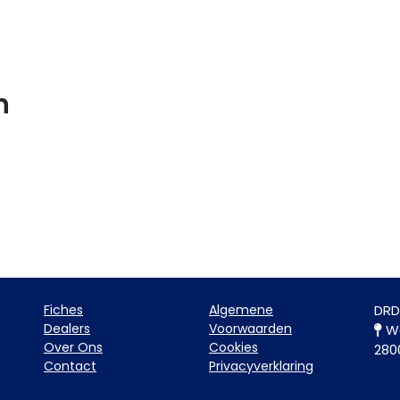
n
Fiche​s
Algemene
DRD
Dealers
Voorwaarden
Wa
Over Ons
Cookies
280
Contact
Privacyverklaring