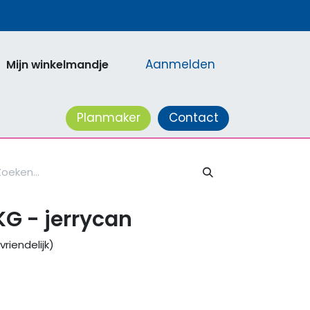
Aanmelden
Mijn winkelmandje
acatures
Planmaker
Contact
G - jerrycan
riendelijk)