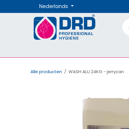
Overslaan naar inhoud
Nederlands
Producten
Materialen
Onze Merke
Alle producten
WASH ALU 24KG - jerrycan