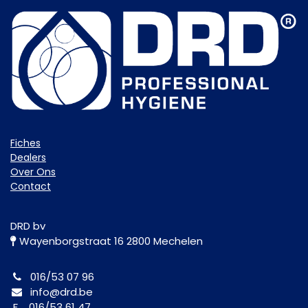
Fiche​s
Dealers
Over Ons
Contact
DRD bv
Wayenborgstraat 16 2800 Mechelen
016/53 07 96
info@drd.be
F 016/53 61 47