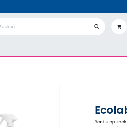
n
Ik ben
EcoFlower
MiQro
|
Over Ons
Fiches
V
Ecola
Bent u op zoek