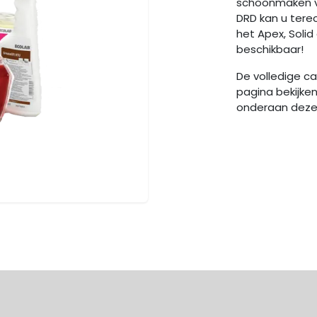
schoonmaken van
DRD kan u tere
het Apex, Solid
beschikbaar!
De volledige c
pagina bekijken
onderaan deze p