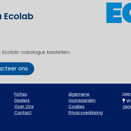
 Ecolab
e Ecolab-catalogus bestellen.
cteer ons
Fiche​s
Algemene
DRD
Dealers
Voorwaarden
Wa
Over Ons
Cookies
280
Contact
Privacyverklaring