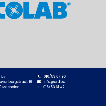
 bv
016/53 07 96
yenborgstraat 16
info@drd.be
0 Mechelen
F 016/53 61 47