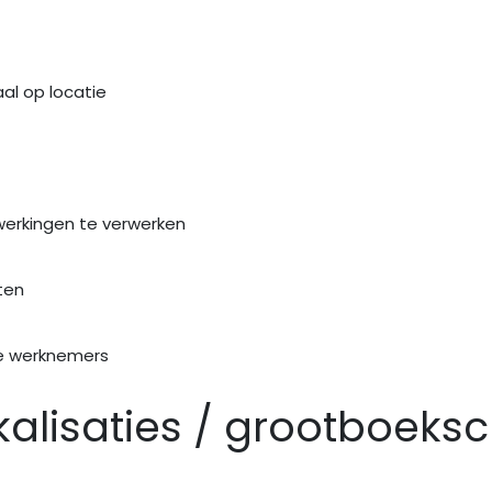
al op locatie
werkingen te verwerken
ten
je werknemers
kalisaties / grootboeks