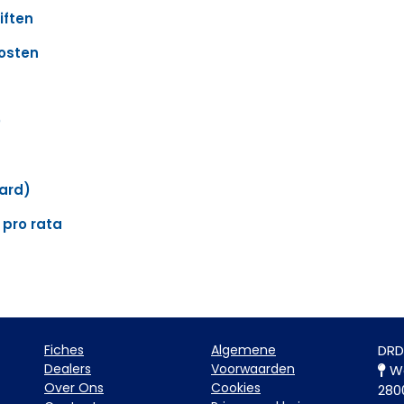
iften
kosten
)
ard)
 pro rata
Fiche​s
Algemene
DRD
Dealers
Voorwaarden
Wa
Over Ons
Cookies
280