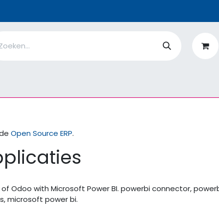
n
Ik ben
EcoFlower
MiQro
|
Over Ons
Fiches
V
 de
Open Source ERP
.
plicaties
 of Odoo with Microsoft Power BI. powerbi connector, power
cs, microsoft power bi.