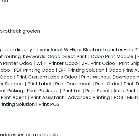
eren
ibliotheek groeien
label directly to your local, Wi-Fi, or Bluetooth printer - n
routing. Keywords: Odoo Direct Print | Odoo Print Module | P
th Printer Odoo | Wi-Fi Printer Odoo | ZPL Print Odoo | Print S
oo | PDF Printing Odoo | ERP Printing Solution | Odoo Print A
in Odoo | Print Custom Labels Odoo | Print Without Downloadin
Support | Print Label | Print Document | Print Order | Print Tran
rint Picking | Print Package | Print Lot | Print Serial | Auto Pri
 Print Agent | Print Assistant | Advanced Printing | POS | Multi 
inting Solution | Print POS
 addresses on a schedule