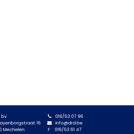
 bv
016/53 07 96
yenborgstraat 16
info@drd.be
0 Mechelen
F 016/53 61 47