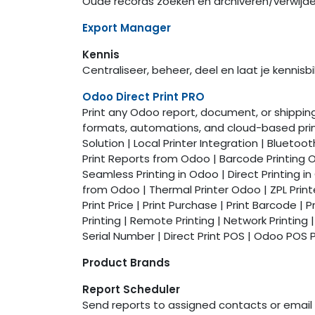
Oude records zoeken en archiveren/verwijd
Export Manager
Kennis
Centraliseer, beheer, deel en laat je kennisb
Odoo Direct Print PRO
Print any Odoo report, document, or shipping 
formats, automations, and cloud-based print 
Solution | Local Printer Integration | Bluetoo
Print Reports from Odoo | Barcode Printing Od
Seamless Printing in Odoo | Direct Printing 
from Odoo | Thermal Printer Odoo | ZPL Printer 
Print Price | Print Purchase | Print Barcode | P
Printing | Remote Printing | Network Printing |
Serial Number | Direct Print POS | Odoo POS Pr
Product Brands
Report Scheduler
Send reports to assigned contacts or email