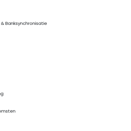
n & Banksynchronisatie
ng
komsten