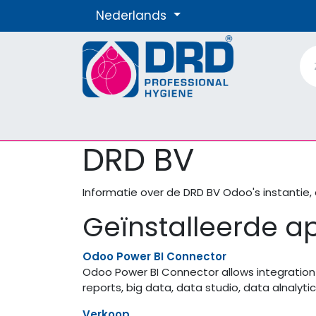
Overslaan naar inhoud
Nederlands
Producten
Materialen
Onze Merke
DRD BV
Informatie over de DRD BV Odoo's instantie,
Geïnstalleerde ap
Odoo Power BI Connector
Odoo Power BI Connector allows integration
reports, big data, data studio, data alnalyti
Verkoop